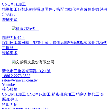
CNC車床加工
精準加工各類芯軸與異形零件，搭配自動化生產確保高效與穩
定品質。
瞭解更多
精密刀柄代工
採用日本黑田精工製造工藝，提供高精密標準與客製化刀柄代
工服務。
瞭解更多
新北市三重區光華路13之1號
+886 2 2278 3533
sales@winwell.com.tw
Youtube
核心服務
CNC銑床加工
CNC車床加工
精密研磨加工
精密刀柄代工
金
屬3D列印
黑田刀柄